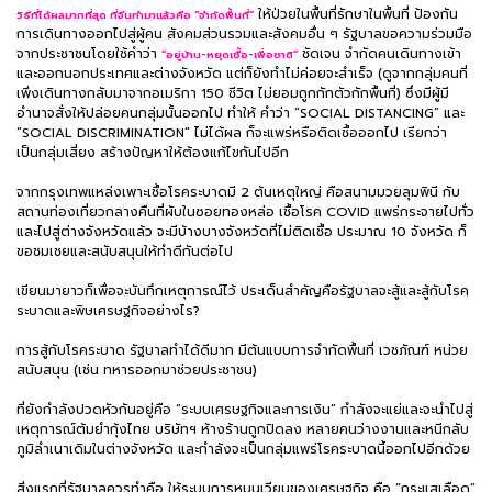
ให้ป่วยในพื้นที่รักษาในพื้นที่ ป้องกัน
วิธีที่ได้ผลมากที่สุด ที่จีนทำมาแล้วคือ “จำกัดพื้นที่”
การเดินทางออกไปสู่ผู้คน สังคมส่วนรวมและสังคมอื่น ๆ รัฐบาลขอความร่วมมือ
จากประชาชนโดยใช้คำว่า
ชัดเจน จำกัดคนเดินทางเข้า
“อยู่บ้าน-หยุดเชื้อ-เพื่อชาติ”
และออกนอกประเทศและต่างจังหวัด แต่ก็ยังทำไม่ค่อยจะสำเร็จ (ดูจากกลุ่มคนที่
เพิ่งเดินทางกลับมาจากอเมริกา 150 ชีวิต ไม่ยอมถูกกักตัวกักพื้นที่) ซึ่งมีผู้มี
อำนาจสั่งให้ปล่อยคนกลุ่มนั้นออกไป ทำให้ คำว่า “SOCIAL DISTANCING” และ
“SOCIAL DISCRIMINATION” ไม่ได้ผล ก็จะแพร่หรือติดเชื้อออกไป เรียกว่า
เป็นกลุ่มเสี่ยง สร้างปัญหาให้ต้องแก้ไขกันไปอีก
จากกรุงเทพแหล่งเพาะเชื้อโรคระบาดมี 2 ต้นเหตุใหญ่ คือสนามมวยลุมพินี กับ
สถานท่องเที่ยวกลางคืนที่ผับในซอยทองหล่อ เชื้อโรค COVID แพร่กระจายไปทั่ว
และไปสู่ต่างจังหวัดแล้ว จะมีบ้างบางจังหวัดที่ไม่ติดเชื้อ ประมาณ 10 จังหวัด ก็
ขอชมเชยและสนับสนุนให้ทำดีกันต่อไป
เขียนมายาวก็เพื่อจะบันทึกเหตุการณ์ไว้ ประเด็นสำคัญคือรัฐบาลจะสู้และสู้กับโรค
ระบาดและพิษเศรษฐกิจอย่างไร?
การสู้กับโรคระบาด รัฐบาลทำได้ดีมาก มีต้นแบบการจำกัดพื้นที่ เวชภัณฑ์ หน่วย
สนับสนุน (เช่น ทหารออกมาช่วยประชาชน)
ที่ยังกำลังปวดหัวกันอยู่คือ “ระบบเศรษฐกิจและการเงิน” กำลังจะแย่และจะนำไปสู่
เหตุการณ์ต้มยำกุ้งไทย บริษัทฯ ห้างร้านถูกปิดลง หลายคนว่างงานและหนีกลับ
ภูมิลำเนาเดิมในต่างจังหวัด และกำลังจะเป็นกลุ่มแพร่โรคระบาดนี้ออกไปอีกด้วย
สิ่งแรกที่รัฐบาลควรทำคือ ให้ระบบการหมุนเวียนของเศรษฐกิจ คือ “กระแสเลือด”