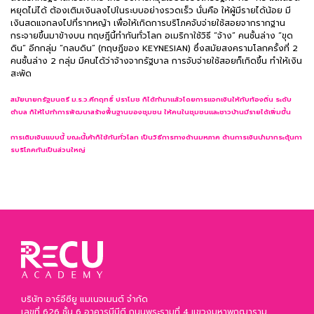
หยุดไม่ได้ ต้องเติมเงินลงไปในระบบอย่างรวดเร็ว นั่นคือ ให้ผู้มีรายได้น้อย มี
เงินสดแจกลงไปที่รากหญ้า เพื่อให้เกิดการบริโภคจับจ่ายใช้สอยจากรากฐาน
กระจายขึ้นมาข้างบน ทฤษฎีนี้ทำกันทั่วโลก อเมริกาใช้วิธี “จ้าง” คนชั้นล่าง “ขุด
ดิน” อีกกลุ่ม “กลบดิน” (ทฤษฎีของ KEYNESIAN) ซึ่งสมัยสงครามโลกครั้งที่ 2
คนชั้นล่าง 2 กลุ่ม มีคนได้ว่าจ้างจากรัฐบาล การจับจ่ายใช้สอยก็เกิดขึ้น ทำให้เงิน
สะพัด
สมัยนายกรัฐมนตรี ม.ร.ว.คึกฤทธิ์ ปราโมช ก็ได้ทำมาแล้วโดยการแจกเงินให้กับท้องถิ่น ระดับ
ตำบล ก็ให้ไปทำการพัฒนาสร้างพื้นฐานของชุมชน ให้คนในชุมชนและชาวบ้านมีรายได้เพิ่มขึ้น
การเติมเงินแบบนี้ ขณะนี้เค้าก็ใช้กันทั่วโลก เป็นวิธีการทางด้านมหภาค ด้านการเงินนำมากระตุ้นกา
รบริโภคกันเป็นส่วนใหญ่
บริษัท อาร์อีซียู แมเนจเมนต์ จำกัด
เลขที่ 626 ชั้น 6 อาคารบีบีดี ถนนพระรามที่ 4 แขวงมหาพฤฒาราม