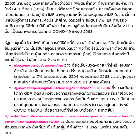
2563) นานพอดู แต่หลายคนก็ยังจำได้ว่า “พิษต้มยำกุ้ง” ทำประเทศเสียหายเท่า
ไหร่ GPD ติดลบ (-11%) เป็นประวัติศาสตร์ ระบบการเงิน-การคลังของประเทศ
เกือบล้มละลาย ต้องกู้เงิน IMF มาพยุง และหนึ่งในคนหนุ่มของ IMF ในขณะนี้ท่าน
มาเป็นผู้ว่าการธนาคารแห่งประเทศไทย (ดร.วิรไท สันติประภพ) และท่านรอง
สมคิด จาตุศรีพิทักษ์ ก็เป็นมือขวาด้านเศรษฐกิจสมัยนายกทักษิณ ซึ่งทั้ง 2 ท่าน
นี้มาเป็นแม่ทัพนักรบในวิกฤติ COVID-19 แห่งปี 2563
รัฐบาลชุดนี้ได้แม่ทัพดี เป็นทหารมีวิธีคิดที่ดีและกล้าตัดสินใจ เอาชีวิตเป็นเดิมพัน
สมมุติว่าถ้าขณะนี้มีรัฐบาลชุดประชาธิปไตยจ๋า คงทำอะไรไม่ได้ เพราะต้องประสาน
เสียงค้านกันไปมา ผู้คนคงจะตายเพราะสงคราม (โรค) มิใช่สงครามโลกครั้งนี้
ขณะนี้รัฐบาลกำลังทำงาน 2 อย่าง คือ
ว่าจะต้องเจ็บ-ปวด-ตาย เท่าไหร่ (อเมริกา
เรื่องสุขภาพอนามัยชีวิตของคนไทย
อิตาลี สเปน จีน เยอรมัน อังกฤษ ฝรั่งเศส) คนป่วยเป็นระดับแสนคน คน
ตายประมาณ 7% อีกไม่นานต้นปี 2564 หรือปลายปี 2563 ตัวเลขผู้ป่วยจะ
ทะลุหลัก 1 ล้านคนทั่วโลก (180 จาก 200 ประเทศของโลก)
ซึ่งอาจเป็นไป
รัฐบาลกำลังพยุงเศรษฐกิจไม่ให้เกิดเศรษฐกิจตกต่ำวิกฤติ RECESSION
ได้ถ้า GDP ติดลบ หัวใจของการสร้างผลิตภัณฑ์มวลรวม หรือรายได้ของ
ประเทศ 70% อยู่ในกรุงเทพมหานคร ซึ่งเป็นต้นเหตุของ COVID มีคนป่วย
มากที่สุด และกำลังแพร่กระจายออกไปต่างจังหวัด เพราะผู้คนกำลังหนี
COVID กลับบ้าน (ซึ่งสงกรานต์กำลังจะมาถึงอีก 1 อาทิตย์นี้)
รัฐบาลผู้นำทัพหน้า คือ กระทรวงสาธารณสุข หมอ พยาบาล และบุคลากรทางการแพทย์ทำงานกัน
แต่ประชาชนคนไทยยังไม่มีความรับผิดชอบต่อ
อย่างหนักมาก และเสี่ยงภัยเป็นอย่างมาก
ส่วนรวมมากพอ ยังเที่ยว ดื่ม จับกลุ่ม ทำให้คำว่า “ระบาด” แพร่กระจายยังไม่
หยุด